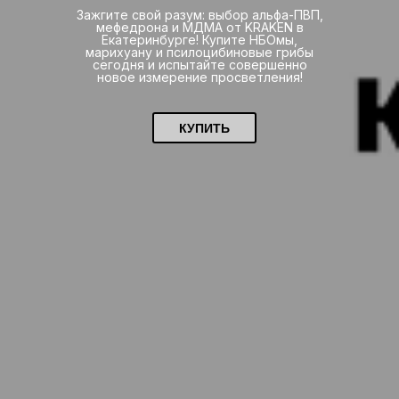
Зажгите свой разум: выбор альфа-ПВП,
мефедрона и МДМА от KRAKEN в
Екатеринбурге! Купите НБОмы,
марихуану и псилоцибиновые грибы
сегодня и испытайте совершенно
новое измерение просветления!
КУПИТЬ