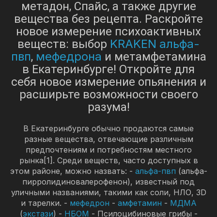
метадон, Спайс, а также другие
вещества без рецепта. Раскройте
новое измерение психоактивных
KRAKEN
альфа-
веществ: выбор
пвп
мефедрона
,
и метамфетамина
в Екатеринбурге! Откройте для
себя новое измерение опьянения и
расширьте возможности своего
разума!
В Екатеринбурге обычно продаются самые
разные вещества, отвечающие различным
предпочтениям и потребностям местного
рынка[1]. Среди веществ, часто доступных в
этом районе, можно назвать: -
альфа-пвп
(альфа-
пирролидиновалерофенон), известный под
уличными названиями, такими как соли, НЛО, 3D
и тарелки. -
мефедрон
-
амфетамин
-
МДМА
(
экстази
) -
НБОМ
- Псилоцибиновые грибы -