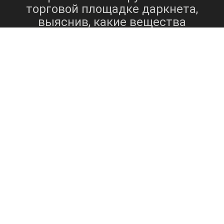
торговой площадке даркнета,
выяснив, какие вещества
покупаются и продаются в
Екатеринбурге. Этот анализ
проливает свет на предпочтения
потребителей,
распространенность конкретных
веществ и динамику рынка
незаконных наркотиков в городе.
Понимание этих тенденций имеет
решающее значение для властей и
политиков для эффективного
решения проблем, связанных со
злоупотреблением наркотиками и
их незаконным оборотом.
Правовой статус и правила продажи и
потребления этих веществ в Екатеринбурге