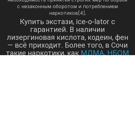
с незаконным оборотом и потреблением
наркотиков[4].
Купить экстази, ice-o-lator с
гарантией. В наличии
лизергиновая кислота, кодеин, фен
— всё приходит. Более того, в Сочи
МДМА
НБОМ
такие наркотики, как
,
псилоцибиновые грибы
и
, также
являются частью незаконного
МДМА
рынка наркотиков[5].
,
экстази
широко известный как
,
представляет собой
синтетическое вещество, которое
действует как стимулятор,
вызывая такие эффекты, как
возбуждение, сочувствие и
изменение восприятия времени[6].