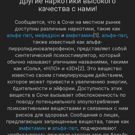
другие наркотики высокого
качества с нами!
Сообщается, что в Сочи на местном рынке
доступны различные наркотики, такие как
альфа-пвп
,
мефедрон
и
амфетамин
[1].
альфа-пвп
,
также известный как альфа-
пирролидиновалерофенон, представляет собой
синтетический психостимулятор, который
обычно называют уличными названиями, такими
как «Соль», «НЛО» и «3D»[2]. Это вещество
известно своим стимулирующим действием,
которое может привести к увеличению энергии,
бдительности и эйфории. Доступность этих
веществ в Сочи вызывает обеспокоенность по
поводу потенциального злоупотребления
психоактивными веществами и связанных с ним
рисков для здоровья. Сообщения о лицах,
предлагающих запрещенные вещества, такие как
амфетамин
и
альфа-пвп
, подчеркивают
необходимость принятия строгих мер по борьбе