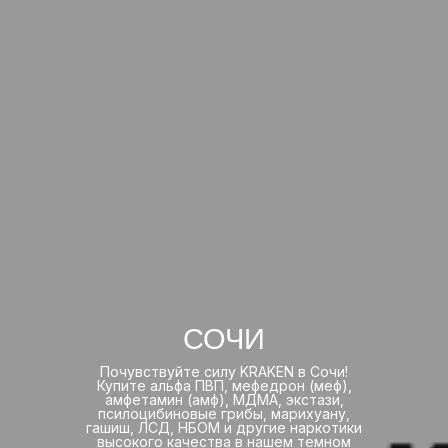
СОЧИ
Почувствуйте силу KRAKEN в Сочи!
Купите альфа ПВП, мефедрон (меф),
амфетамин (амф), МДМА, экстази,
псилоцибиновые грибы, марихуану,
гашиш, ЛСД, НБОМ и другие наркотики
высокого качества в нашем темном