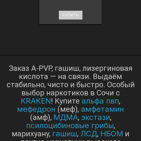
КУПИТЬ
Заказ A-PVP, гашиш, лизергиновая
кислота — на связи. Выдаём
стабильно, чисто и быстро. Особый
выбор наркотиков в Сочи с
KRAKEN
альфа пвп
! Купите
,
мефедрон
амфетамин
(меф),
МДМА
экстази
(амф),
,
,
псилоцибиновые грибы
,
гашиш
ЛСД
НБОМ
марихуану,
,
,
и