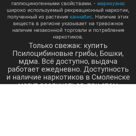
галлюциногенными свойствами. -
марихуана
:
широко используемый рекреационный наркотик,
полученный из растения
каннабис
. Наличие этих
веществ в регионе указывает на тревожное
наличие незаконной торговли и потребления
наркотиков.
Только свежак: купить
Псилоцибиновые грибы, Бошки,
мдма. Всё доступно, выдача
работает ежедневно. Доступность
и наличие наркотиков в Смоленске
могут различаться, при этом
некоторые вещества более
распространены и легко доступны,
чем другие[3]. Спрос на наркотики
в городе часто приводит к их
доступности по различным
каналам, включая подпольные