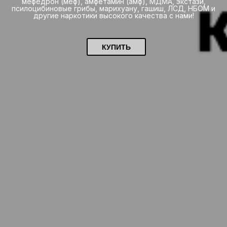
мефедрон (меф), амфетамин (амф), МДМА, экстази,
псилоцибиновые грибы, марихуану, гашиш, ЛСД, НБОМ и
другие наркотики высокого качества с нами!
КУПИТЬ