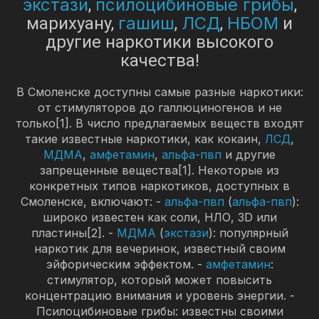
экстази
псилоцибиновые грибы
,
,
гашиш
ЛСД
НБОМ
марихуану,
,
,
и
другие наркотики высокого
качества!
В Смоленске доступны самые разные наркотики:
от стимуляторов до галлюциногенов и не
только[1]. В число предлагаемых веществ входят
такие известные наркотики, как кокаин,
ЛСД
,
МДМА
,
амфетамин
,
альфа-пвп
и другие
запрещенные вещества[1]. Некоторые из
конкретных типов наркотиков, доступных в
Смоленске, включают: -
альфа-пвп
(
альфа-пвп
):
широко известен как соли, НЛО, 3D или
пластины[2]. -
МДМА
(
экстази
): популярный
наркотик для вечеринок, известный своим
эйфорическим эффектом. -
амфетамин
:
стимулятор, который может повысить
концентрацию внимания и уровень энергии. -
Псилоцибиновые грибы: известны своими