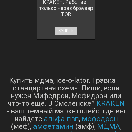
КРАКЕН. Работает
только через браузер
TOR
КУПИТЬ
Купить мдма, ice-o-lator, Травка —
стандартная схема. Пиши, если
нужен Мифедрон, Мефидрон или
KRAKEN
что-то ещё. В Смоленске?
- ваш темный маркетплейс, где вы
альфа пвп
мефедрон
найдете
,
амфетамин
МДМА
(меф),
(амф),
,