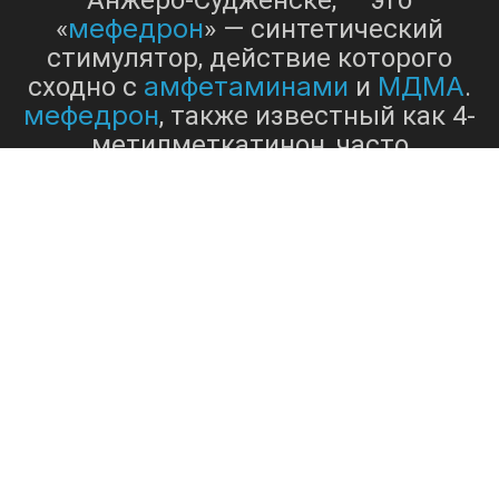
Анжеро-Судженске, — это
мефедрон
«
» — синтетический
стимулятор, действие которого
амфетаминами
МДМА
сходно с
и
.
мефедрон
, также известный как 4-
метилметкатинон, часто
продается в виде белого порошка
и обычно упоминается в уличных
названиях, таких как Мяу-Мяу или
M-Cat. Вещество приобрело
популярность в качестве
рекреационного наркотика
благодаря своим стимулирующим
и эмпатогенным свойствам,
вызывающим чувство прилива
энергии, эйфории и повышенной
общительности. Однако
использование Мефедрона