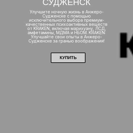
СУДЖЕНСК
Улучшите ночную жизнь в Анжеро-
Судженске с помощью
исключительного выбора премиум-
качественных психоактивных веществ
от KRAKEN, включая марихуану, ЛСД,
амфетамины, МДМА и НБОМ. KRAKEN:
Улучшайте свои опыты в Анжеро-
Судженске за гранью воображения!
КУПИТЬ