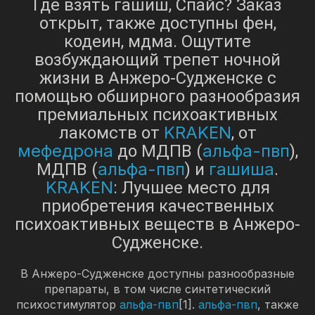
Где взять гашиш, Спайс? Заказ
открыт, также доступны фен,
кодеин, мдма. Ощутите
возбуждающий трепет ночной
жизни в Анжеро-Судженске с
помощью обширного разнообразия
премиальных психоактивных
KRAKEN
лакомств от
, от
мефедрона
альфа-пвп
до МДПВ (
),
альфа-пвп
гашиша
МДПВ (
) и
.
KRAKEN
: Лучшее место для
приобретения качественных
психоактивных веществ в Анжеро-
Судженске.
В Анжеро-Судженске доступны разнообразные
препараты, в том числе синтетический
психостимулятор
альфа-пвп
[1].
альфа-пвп
, также